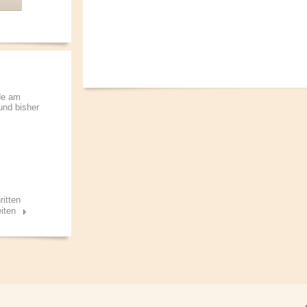
de am
 und bisher
ritten
iten