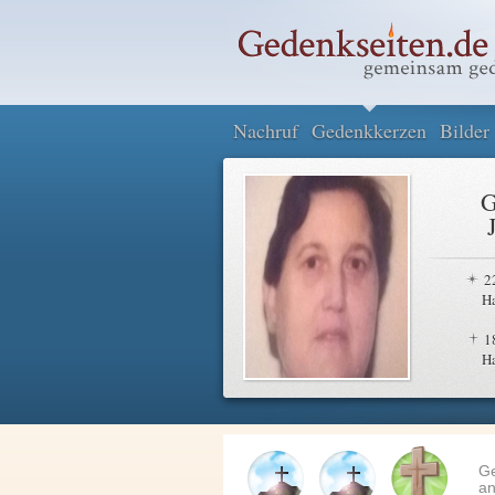
Nachruf
Gedenkkerzen
Bilder
G
2
H
1
H
G
an