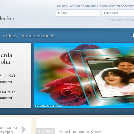
Melden Sie sich an um ihre Gedenkseite zu bearbeit
Passwort verges
Videos
Kondolenzbuch
erda
John
2.11.1941
annover
-
8.04.2015
annover
eschenke
Eine brennende Kerze:
Zurück
zeigen