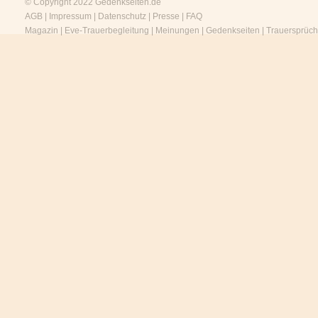
© Copyright 2022
Gedenkseiten.de
AGB
|
Impressum
|
Datenschutz
|
Presse
|
FAQ
Magazin
|
Eve-Trauerbegleitung
|
Meinungen
|
Gedenkseiten
|
Trauersprüc