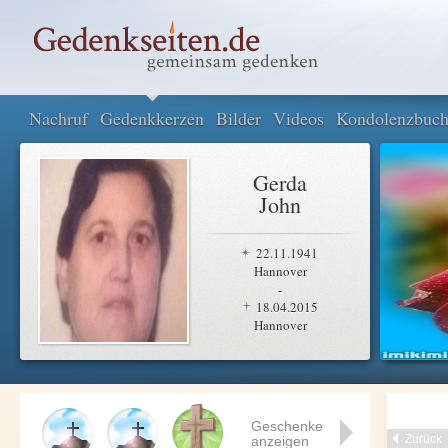
Nachruf
Gedenkkerzen
Bilder
Videos
Kondolenzbuc
Gerda
John
22.11.1941
Hannover
-
18.04.2015
Hannover
Geschenke
Zurück
anzeigen