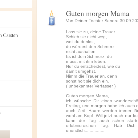
Guten morgen Mama
Von Deiner Tochter Sandra 30.09.20
Lass sie zu, deine Trauer.
n Carsten
Schieb sie nicht weg,
weil du denkst,
du würdest den Schmerz
nicht aushalten.
Es ist dein Schmerz, du
musst mit ihm leben.
Nur du entscheidest, wie du
damit umgehst.
Nimm die Trauer an, denn
sonst holt sie dich ein.
( unbekannter Verfasser )
Guten morgen Mama,
ich wünsche Dir einen wundersch
Freitag, und morgen habe ich auch d
auch Zeit. Haare werden immer lä
n
wohl am Kopf. Will jetzt auch nur k
kann der Tag auch schon starte
erlebnisreichen Tag. Hab Dic
unendlich.................