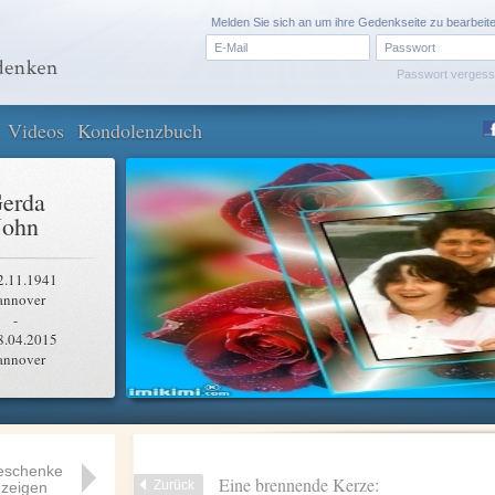
Melden Sie sich an um ihre Gedenkseite zu bearbeit
Passwort verges
Videos
Kondolenzbuch
erda
John
2.11.1941
annover
-
8.04.2015
annover
eschenke
Eine brennende Kerze:
Zurück
zeigen