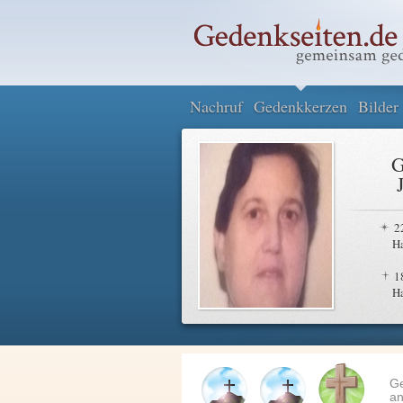
Nachruf
Gedenkkerzen
Bilder
G
2
H
1
H
G
an