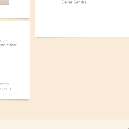
Deine Sandra
de am
 und bisher
ritten
iten