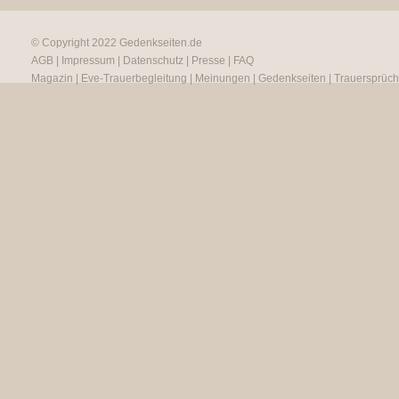
© Copyright 2022
Gedenkseiten.de
AGB
|
Impressum
|
Datenschutz
|
Presse
|
FAQ
Magazin
|
Eve-Trauerbegleitung
|
Meinungen
|
Gedenkseiten
|
Trauersprüc