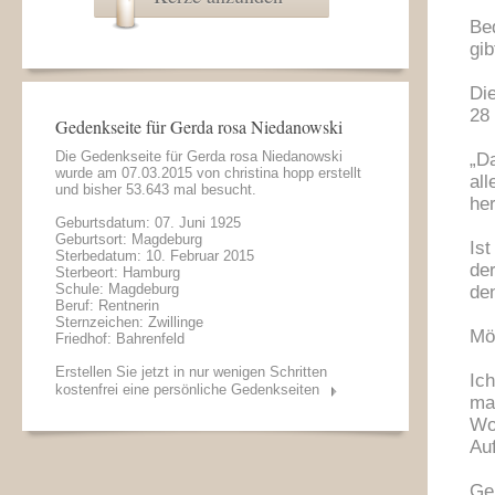
Be
gib
Di
28
Gedenkseite für Gerda rosa Niedanowski
Die Gedenkseite für Gerda rosa Niedanowski
„D
wurde am 07.03.2015 von
christina hopp
erstellt
al
und bisher 53.643 mal besucht.
he
Geburtsdatum: 07. Juni 1925
Geburtsort: Magdeburg
Is
Sterbedatum: 10. Februar 2015
de
Sterbeort: Hamburg
Schule: Magdeburg
den
Beruf: Rentnerin
Sternzeichen: Zwillinge
Möc
Friedhof: Bahrenfeld
Erstellen Sie jetzt in nur wenigen Schritten
Ic
kostenfrei eine persönliche Gedenkseiten
ma
Wo
Au
Ge