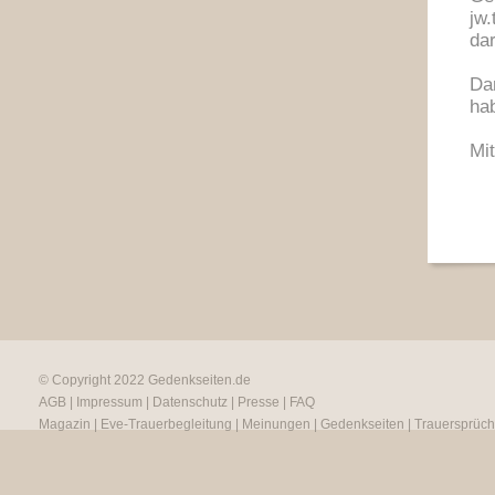
jw
da
Da
ha
Mi
© Copyright 2022
Gedenkseiten.de
AGB
|
Impressum
|
Datenschutz
|
Presse
|
FAQ
Magazin
|
Eve-Trauerbegleitung
|
Meinungen
|
Gedenkseiten
|
Trauersprüc