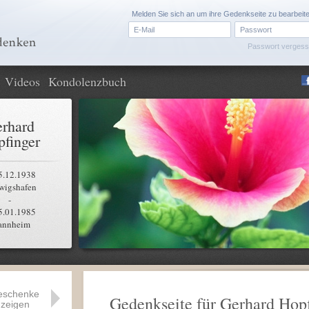
Melden Sie sich an um ihre Gedenkseite zu bearbeit
Passwort verges
Videos
Kondolenzbuch
rhard
finger
5.12.1938
wigshafen
-
5.01.1985
nnheim
eschenke
Gedenkseite für Gerhard Hop
zeigen