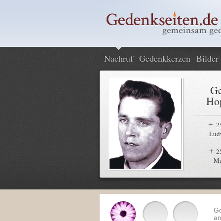
Nachruf
Gedenkkerzen
Bilder
Ge
Hop
2
Lud
2
Ma
G
an