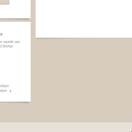
er
ger wurde am
d bisher
ritten
iten