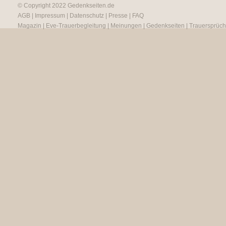
© Copyright 2022
Gedenkseiten.de
AGB
|
Impressum
|
Datenschutz
|
Presse
|
FAQ
Magazin
|
Eve-Trauerbegleitung
|
Meinungen
|
Gedenkseiten
|
Trauersprüc