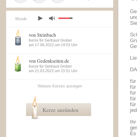
Ge
un
Musik:
Sie
von Steinbach
Sc
Gr
Kerze für Gertraud Gruber
am 17.08.2022 um 19:53 Uhr
Ge
Li
von Gedenkseiten.de
Kerze für Gertraud Gruber
DA
am 21.03.2022 um 15:51 Uhr
für
Weitere Kerzen anzeigen
fü
fü
für
fü
Kerze anzünden
je
Ih
ge
Es 