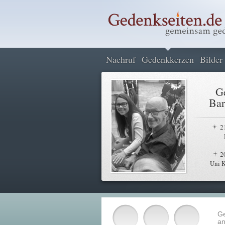
Nachruf
Gedenkkerzen
Bilder
G
Bar
2
2
Uni K
G
an