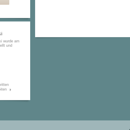
ki
ki wurde am
ellt und
ritten
iten