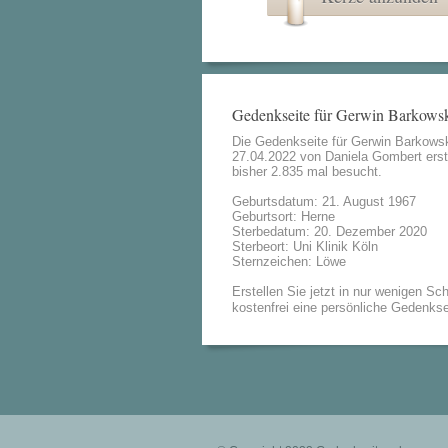
Gedenkseite für Gerwin Barkows
Die Gedenkseite für Gerwin Barkows
27.04.2022 von
Daniela Gombert
erst
bisher 2.835 mal besucht.
Geburtsdatum: 21. August 1967
Geburtsort: Herne
Sterbedatum: 20. Dezember 2020
Sterbeort: Uni Klinik Köln
Sternzeichen: Löwe
Erstellen Sie jetzt in nur wenigen Sch
kostenfrei eine persönliche Gedenkse