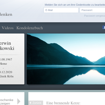
Melden Sie sich an um ihre Gedenkseite zu bearbeit
Passwort verges
Videos
Kondolenzbuch
erwin
kowski
1.08.1967
Herne
-
0.12.2020
linik Köln
eschenke
Eine brennende Kerze:
Zurück
zeigen