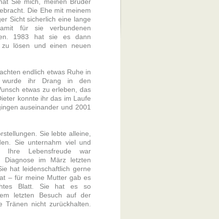
 hat Sie mich, meinen Bruder
gebracht. Die Ehe mit meinem
er Sicht sicherlich eine lange
amit für sie verbundenen
ssen. 1983 hat sie es dann
g zu lösen und einen neuen
rachten endlich etwas Ruhe in
ß wurde ihr Drang in den
unsch etwas zu erleben, das
ieter konnte ihr das im Laufe
 gingen auseinander und 2001
tellungen. Sie lebte alleine,
en. Sie unternahm viel und
 Ihre Lebensfreude war
n Diagnose im März letzten
ie hat leidenschaftlich gerne
at – für meine Mutter gab es
htes Blatt. Sie hat es so
m letzten Besuch auf der
ne Tränen nicht zurückhalten.