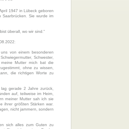
April 1947 in Lübeck geboren
in Saarbrücken. Sie wurde im
ist überall, wo wir sind.“
.08.2022:
m uns von einem besonderen
 Schwiegermutter, Schwester,
 meine Mutter mich bat die
 zugestimmt, ohne zu wissen,
kann, die richtigen Worte zu
lag gerade 2 Jahre zurück,
nden auf, teilweise im Heim,
ern meiner Mutter sah ich sie
e ihrer größten Stärken war.
lagen, nicht jammern, sondern
ien sich alles zum Guten zu