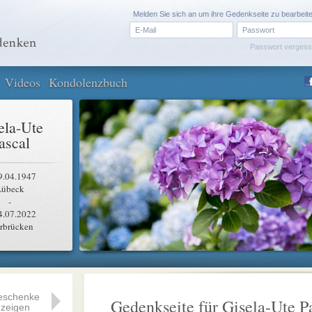
Melden Sie sich an um ihre Gedenkseite zu bearbeit
Passwort verges
Videos
Kondolenzbuch
ela-Ute
ascal
9.04.1947
Lübeck
-
4.07.2022
rbrücken
eschenke
Gedenkseite für Gisela-Ute P
zeigen