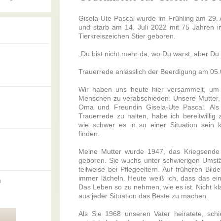
Gisela-Ute Pascal wurde im Frühling am 29. 
und starb am 14. Juli 2022 mit 75 Jahren 
Tierkreiszeichen Stier geboren.
„Du bist nicht mehr da, wo Du warst, aber Du b
Trauerrede anlässlich der Beerdigung am 05
Wir haben uns heute hier versammelt, u
Menschen zu verabschieden. Unsere Mutter,
Oma und Freundin Gisela-Ute Pascal. Als
Trauerrede zu halten, habe ich bereitwillig
wie schwer es in so einer Situation sein 
finden.
Meine Mutter wurde 1947, das Kriegsende 
geboren. Sie wuchs unter schwierigen Umstä
teilweise bei Pflegeeltern. Auf früheren Bild
immer lächeln. Heute weiß ich, dass das ein
n
Das Leben so zu nehmen, wie es ist. Nicht k
aus jeder Situation das Beste zu machen.
Als Sie 1968 unseren Vater heiratete, sch