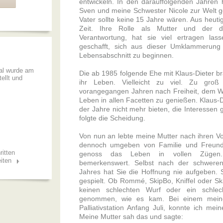
entwickeln. In den darauffolgenden Jahren
Sven und meine Schwester Nicole zur Welt 
Vater sollte keine 15 Jahre wären. Aus heutig
Zeit. Ihre Rolle als Mutter und der d
Verantwortung, hat sie viel ertragen la
geschafft, sich aus dieser Umklammerun
Lebensabschnitt zu beginnen.
cal wurde am
Die ab 1985 folgende Ehe mit Klaus-Dieter b
ellt und
ihr Leben. Vielleicht zu viel. Zu gro
vorangegangen Jahren nach Freiheit, dem W
Leben in allen Facetten zu genießen. Klaus-D
der Jahre nicht mehr bieten, die Interessen
folgte die Scheidung.
Von nun an lebte meine Mutter nach ihren Vors
dennoch umgeben von Familie und Freund
ritten
genoss das Leben in vollen Zügen.
iten
bemerkenswert. Selbst nach der schwere
Jahres hat Sie die Hoffnung nie aufgeben. S
gespielt. Ob Rommé, SkipBo, Kniffel oder Sk
keinen schlechten Wurf oder ein schlec
genommen, wie es kam. Bei einem meine
Palliativstation Anfang Juli, konnte ich mei
Meine Mutter sah das und sagte: