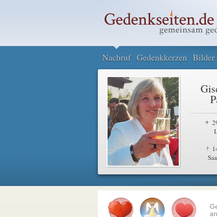
Nachruf
Gedenkkerzen
Bilder
Gis
P
2
1
Saa
G
an