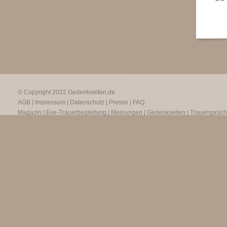
© Copyright 2022
Gedenkseiten.de
AGB
|
Impressum
|
Datenschutz
|
Presse
|
FAQ
Magazin
|
Eve-Trauerbegleitung
|
Meinungen
|
Gedenkseiten
|
Trauersprüc