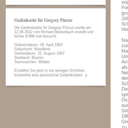
sog
Fo
gr
Jo
Gedenkseite für Gregory Pincus
Sc
Die Gedenkseite für Gregory Pincus wurde am
Ho
12.08.2012 von
Richard Mensebach
erstellt und
bisher 8.896 mal besucht.
Na
Geburtsdatum: 09. April 1903
zu
Geburtsort: Woodbine
Ma
Sterbedatum: 22. August 1967
Unt
Sterbeort: Boston
Ar
Sternzeichen: Widder
al
Erstellen Sie jetzt in nur wenigen Schritten
Ne
kostenfrei eine persönliche Gedenkseiten
de
Sc
De
sp
Ös
au
Sit
196
Gr
zu