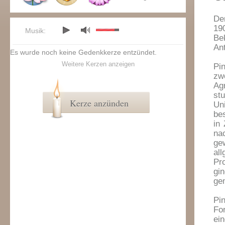
De
19
Musik:
Be
Ant
Es wurde noch keine Gedenkkerze entzündet.
Weitere Kerzen anzeigen
Pi
zw
Ag
st
Kerze anzünden
Un
bes
in
na
ge
al
Pr
gin
ge
Pi
Fo
ei