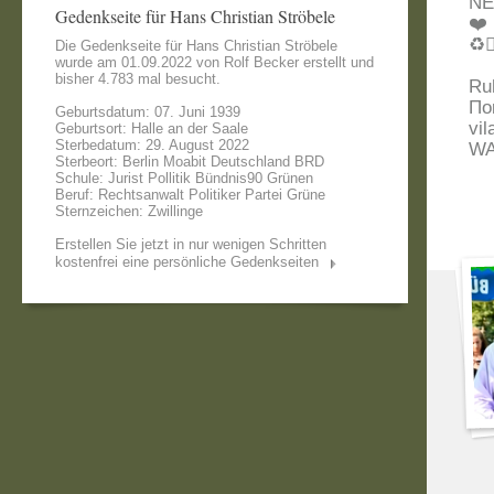
NE
Gedenkseite für Hans Christian Ströbele
❤️†⭐️ஐಌڿڰۣ
Die Gedenkseite für Hans Christian Ströbele
wurde am 01.09.2022 von
Rolf Becker
erstellt und
bisher 4.783 mal besucht.
Ru
По
Geburtsdatum: 07. Juni 1939
vil
Geburtsort: Halle an der Saale
Sterbedatum: 29. August 2022
WA
Sterbeort: Berlin Moabit Deutschland BRD
Schule: Jurist Pollitik Bündnis90 Grünen
Beruf: Rechtsanwalt Politiker Partei Grüne
Sternzeichen: Zwillinge
Erstellen Sie jetzt in nur wenigen Schritten
kostenfrei eine persönliche Gedenkseiten