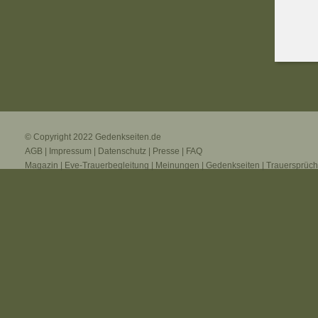
© Copyright 2022
Gedenkseiten.de
AGB
|
Impressum
|
Datenschutz
|
Presse
|
FAQ
Magazin
|
Eve-Trauerbegleitung
|
Meinungen
|
Gedenkseiten
|
Trauersprüc