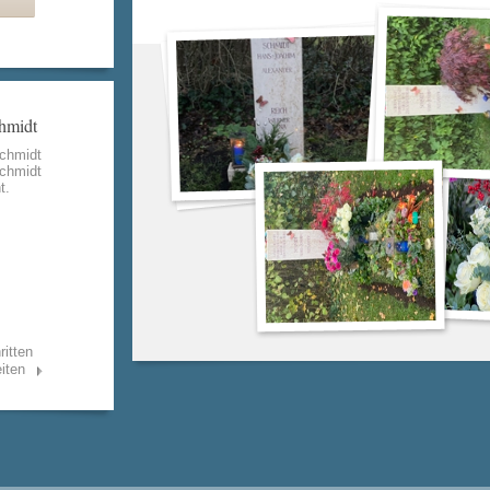
hmidt
chmidt
chmidt
t.
ritten
iten