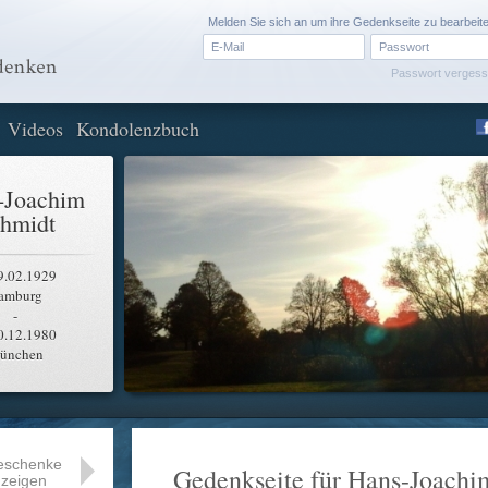
Melden Sie sich an um ihre Gedenkseite zu bearbeit
Passwort verges
Videos
Kondolenzbuch
-Joachim
hmidt
9.02.1929
amburg
-
0.12.1980
ünchen
eschenke
Gedenkseite für Hans-Joachi
zeigen