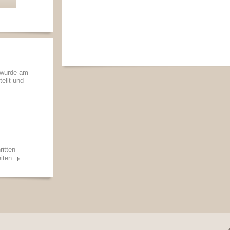
 wurde am
tellt und
ritten
iten