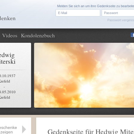
Melden Sie sich an um ihre Gedenkseite zu bearbeit
Passwort verges
Videos
Kondolenzbuch
edwig
terski
0.10.1937
refeld
-
8.05.2010
refeld
eschenke
Gedenkseite für Hedwig Mite
zeigen