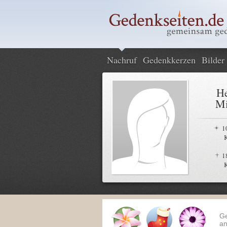
Nachruf
Gedenkkerzen
Bilder
H
Mi
1
K
1
K
G
an