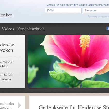
Melden Sie sich an um ihre Gedenkseite zu bearbeit
Passwort verges
Videos
Kondolenzbuch
derose
öveken
8.09.1947
Söhlde
-
4.04.2022
ldesheim
eschenke
Gedenkseite für Heiderose S
zeigen