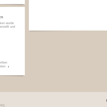
en
eken wurde
erstellt und
ritten
iten
FAQ