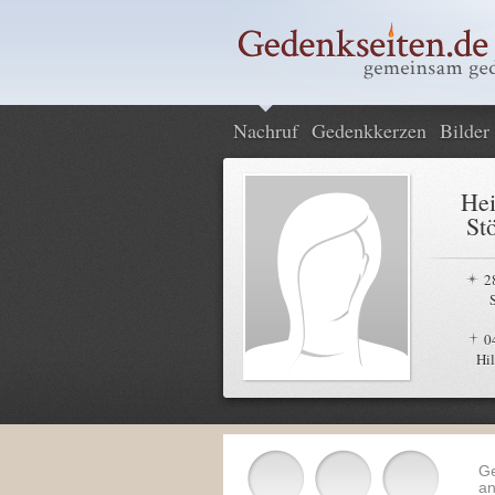
Nachruf
Gedenkkerzen
Bilder
Hei
St
2
0
Hi
G
an