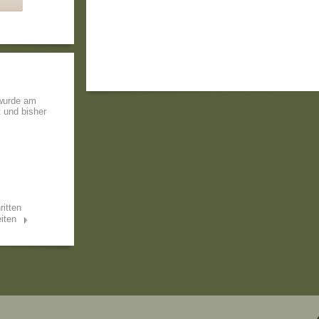
 wurde am
t und bisher
ritten
iten