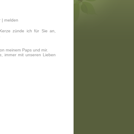
 |
melden
Kerze zünde ich für Sie an,
.
 von meinem Paps und mir.
e, immer mit unseren Lieben