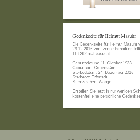
Gedenkseite für Helmut Masuhr
Die Gedenkseite für Helmut Masuhr
26.12.2016 von
Ivonne Ismaili
erstell
113.292 mal besucht.
Geburtsdatum: 11. Oktober 1933
Geburtsort: Ostpreußen
Sterbedatum: 24. Dezember 2016
Sterbeort: Erftstadt
Sternzeichen: Waage
Erstellen Sie jetzt in nur wenigen Sch
kostenfrei eine persönliche Gedenkse