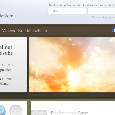
Melden Sie sich an um ihre Gedenkseite zu bearbeit
Passwort verges
Videos
Kondolenzbuch
elmut
asuhr
1.10.1933
tpreußen
-
4.12.2016
rftstadt
Eine brennende Kerze:
Zurück