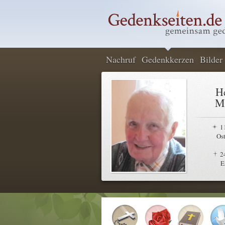
Nachruf
Gedenkkerzen
Bilder
H
M
1
Os
2
E