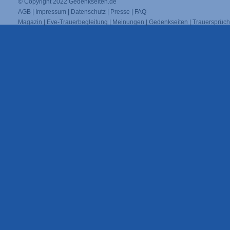
© Copyright 2022
Gedenkseiten.de
AGB
|
Impressum
|
Datenschutz
|
Presse
|
FAQ
Magazin
|
Eve-Trauerbegleitung
|
Meinungen
|
Gedenkseiten
|
Trauersprüc