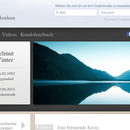
Melden Sie sich an um ihre Gedenkseite zu bearbeit
Passwort verges
Videos
Kondolenzbuch
elmut
inter
6.02.1992
ggendorf
-
2.06.2015
chenreuth
eschenke
Eine brennende Kerze:
Zurück
zeigen