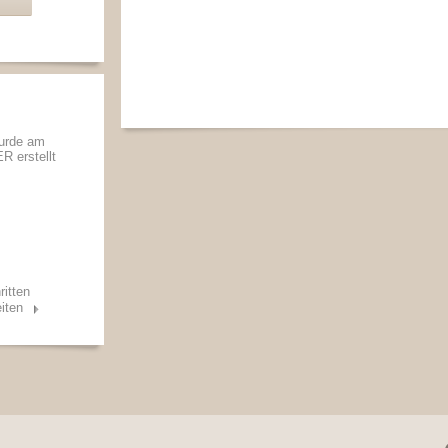
wurde am
ER
erstellt
ritten
iten