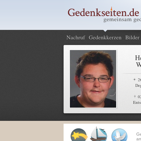
Nachruf
Gedenkkerzen
Bilder
H
W
2
De
0
Ents
G
an