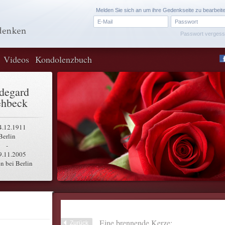
Melden Sie sich an um ihre Gedenkseite zu bearbeit
Passwort verges
Videos
Kondolenzbuch
degard
hbeck
4.12.1911
Berlin
-
9.11.2005
n bei Berlin
Eine brennende Kerze:
Zurück