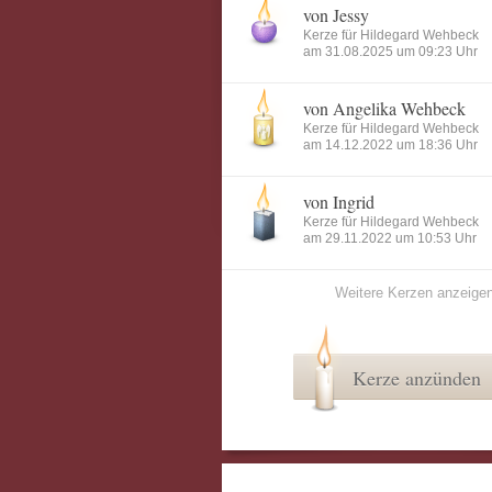
von Jessy
Kerze für Hildegard Wehbeck
am 31.08.2025 um 09:23 Uhr
von Angelika Wehbeck
Kerze für Hildegard Wehbeck
am 14.12.2022 um 18:36 Uhr
von Ingrid
Kerze für Hildegard Wehbeck
am 29.11.2022 um 10:53 Uhr
Weitere Kerzen anzeige
Kerze anzünden