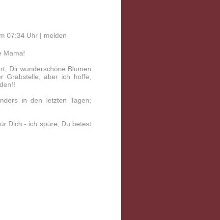
m 07:34 Uhr |
melden
te Mama!
iert, Dir wunderschöne Blumen
 Grabstelle, aber ich hoffe,
den!!
onders in den letzten Tagen;
für Dich - ich spüre, Du betest