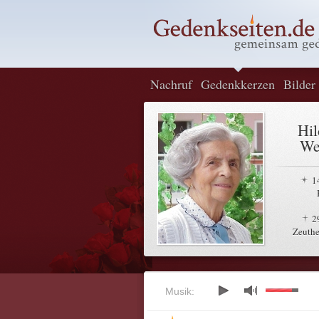
Nachruf
Gedenkkerzen
Bilder
Hil
We
1
2
Zeuthe
Musik: