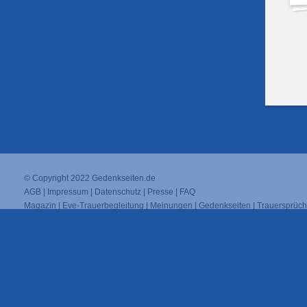
© Copyright 2022
Gedenkseiten.de
AGB
|
Impressum
|
Datenschutz
|
Presse
|
FAQ
Magazin
|
Eve-Trauerbegleitung
|
Meinungen
|
Gedenkseiten
|
Trauersprüc