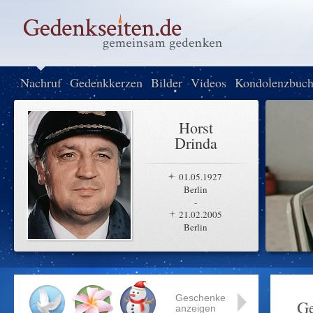
Nachruf
Gedenkkerzen
Bilder
Videos
Kondolenzbuc
Horst
Drinda
01.05.1927
Berlin
-
21.02.2005
Berlin
Geschenke
Ge
anzeigen