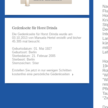
Na
Fl
Ho
Kr
St
Gedenkseite für Horst Drinda
De
In
Die Gedenkseite für Horst Drinda wurde am
03.10.2013 von
Manuela Hertel
erstellt und bisher
La
45.305 mal besucht.
kün
mi
Geburtsdatum: 01. Mai 1927
Le
Geburtsort: Berlin
Sterbedatum: 21. Februar 2005
Sterbeort: Berlin
Ho
Sternzeichen: Stier
19
Ro
Erstellen Sie jetzt in nur wenigen Schritten
kostenfrei eine persönliche Gedenkseiten
“W
“Wa
re
Pfl
Ta
“Zw
Do