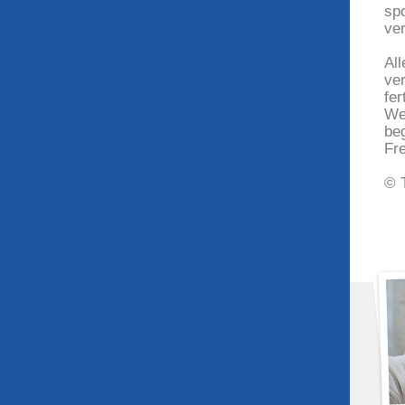
sp
ver
Al
ver
fer
We
be
Fr
© 