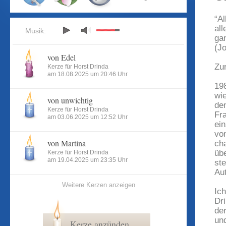
“Al
all
Musik:
ga
(J
von Edel
Zu
Kerze für Horst Drinda
am 18.08.2025 um 20:46 Uhr
19
wi
von unwichtig
de
Kerze für Horst Drinda
Fr
am 03.06.2025 um 12:52 Uhr
ei
vo
von Martina
ch
üb
Kerze für Horst Drinda
am 19.04.2025 um 23:35 Uhr
ste
Aut
Weitere Kerzen anzeigen
Ic
Dr
der
und
Kerze anzünden