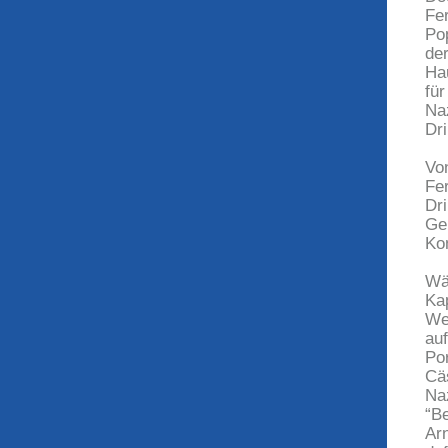
Fe
Po
de
Ha
fü
Na
Dri
Vo
Fe
Dr
Ge
Kom
Wä
Ka
We
au
Por
Cä
Na
“B
Ar