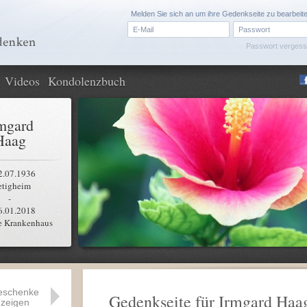
Melden Sie sich an um ihre Gedenkseite zu bearbeit
Passwort verges
Videos
Kondolenzbuch
mgard
Haag
2.07.1936
etigheim
-
6.01.2018
e Krankenhaus
eschenke
Gedenkseite für Irmgard Haa
zeigen