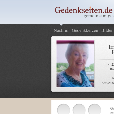
Nachruf
Gedenkkerzen
Bilder
Ir
2
Bi
1
Karlsruh
G
an