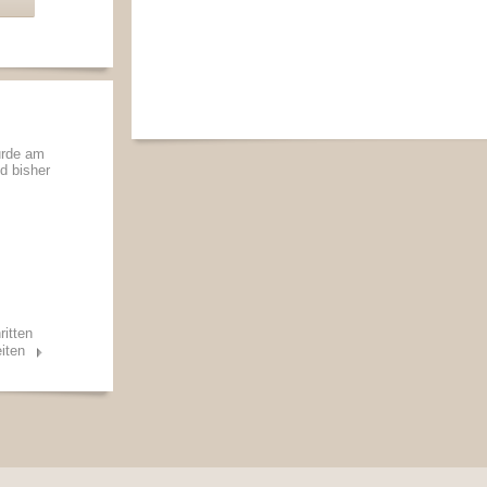
urde am
nd bisher
ritten
iten