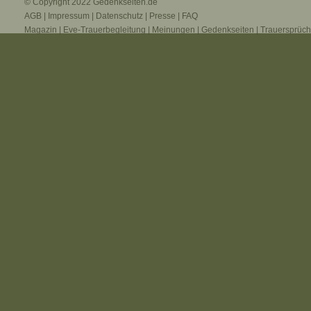
© Copyright 2022
Gedenkseiten.de
AGB
|
Impressum
|
Datenschutz
|
Presse
|
FAQ
Magazin
|
Eve-Trauerbegleitung
|
Meinungen
|
Gedenkseiten
|
Trauersprüc