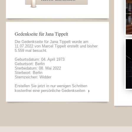
Gedenkseite für Jana Tippelt
Die Gedenkseite für Jana Tippelt wurde am
11.07.2022 von
Marcel Tippelt
erstellt und bisher
5.559 mal besucht.
Geburtsdatum: 04. April 1973
Geburtsort: Berlin
Sterbedatum: 08. Mai 2022
Sterbeort: Berlin
Sternzeichen: Widder
Erstellen Sie jetzt in nur wenigen Schritten
kostenfrei eine persönliche Gedenkseiten