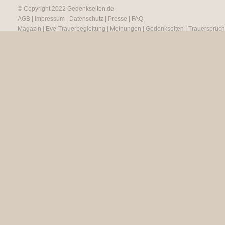
© Copyright 2022
Gedenkseiten.de
AGB
|
Impressum
|
Datenschutz
|
Presse
|
FAQ
Magazin
|
Eve-Trauerbegleitung
|
Meinungen
|
Gedenkseiten
|
Trauersprüc