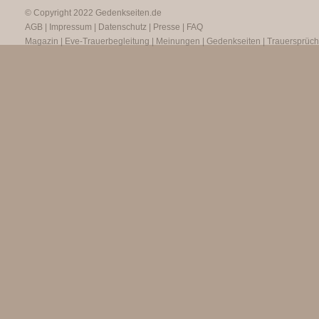
© Copyright 2022
Gedenkseiten.de
AGB
|
Impressum
|
Datenschutz
|
Presse
|
FAQ
Magazin
|
Eve-Trauerbegleitung
|
Meinungen
|
Gedenkseiten
|
Trauersprüc