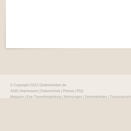
© Copyright 2022
Gedenkseiten.de
AGB
|
Impressum
|
Datenschutz
|
Presse
|
FAQ
Magazin
|
Eve-Trauerbegleitung
|
Meinungen
|
Gedenkseiten
|
Trauersprüc