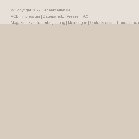
© Copyright 2022
Gedenkseiten.de
AGB
|
Impressum
|
Datenschutz
|
Presse
|
FAQ
Magazin
|
Eve-Trauerbegleitung
|
Meinungen
|
Gedenkseiten
|
Trauersprüc