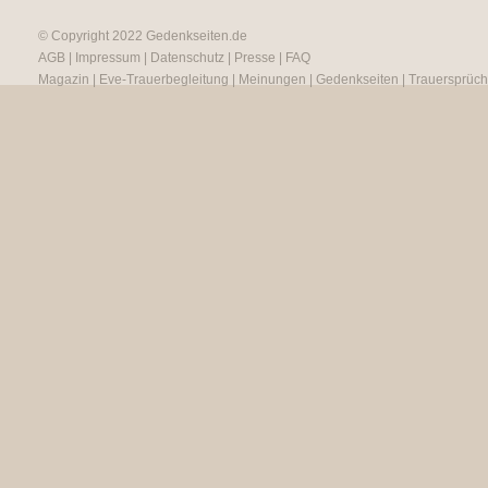
© Copyright 2022
Gedenkseiten.de
AGB
|
Impressum
|
Datenschutz
|
Presse
|
FAQ
Magazin
|
Eve-Trauerbegleitung
|
Meinungen
|
Gedenkseiten
|
Trauersprüc