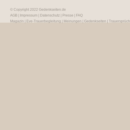
© Copyright 2022
Gedenkseiten.de
AGB
|
Impressum
|
Datenschutz
|
Presse
|
FAQ
Magazin
|
Eve-Trauerbegleitung
|
Meinungen
|
Gedenkseiten
|
Trauersprüc