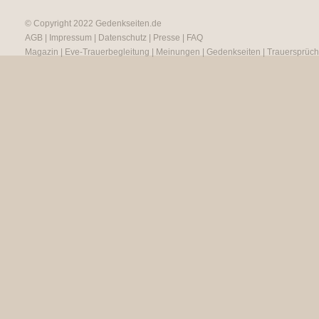
© Copyright 2022
Gedenkseiten.de
AGB
|
Impressum
|
Datenschutz
|
Presse
|
FAQ
Magazin
|
Eve-Trauerbegleitung
|
Meinungen
|
Gedenkseiten
|
Trauersprüc