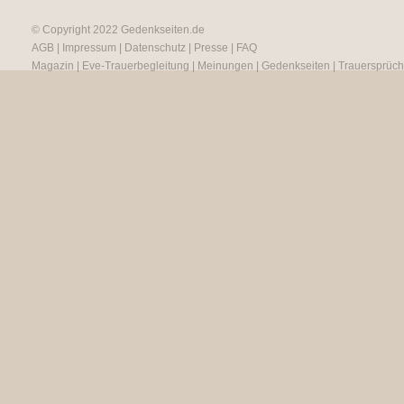
© Copyright 2022
Gedenkseiten.de
AGB
|
Impressum
|
Datenschutz
|
Presse
|
FAQ
Magazin
|
Eve-Trauerbegleitung
|
Meinungen
|
Gedenkseiten
|
Trauersprüc