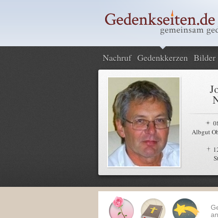
Nachruf
Gedenkkerzen
Bilder
J
N
0
Albgut Ob
1
S
G
an