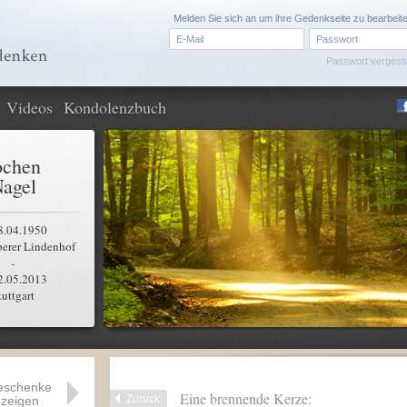
Melden Sie sich an um ihre Gedenkseite zu bearbeit
Passwort verges
Videos
Kondolenzbuch
ochen
agel
8.04.1950
erer Lindenhof
-
2.05.2013
tuttgart
eschenke
Eine brennende Kerze:
Zurück
zeigen