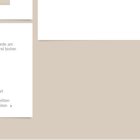
urde am
und bisher
rt
ritten
iten