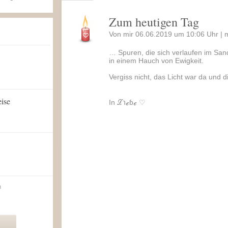
Zum heutigen Tag
Von mir 06.06.2019 um 10:06 Uhr |
… Spuren, die sich verlaufen im San
in einem Hauch von Ewigkeit.
Vergiss nicht, das Licht war da und d
eise
In ℒ℩ℯɓℯ ♡
n