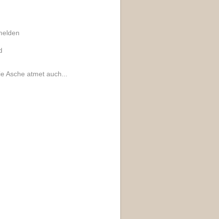
melden
d
ie Asche atmet auch...