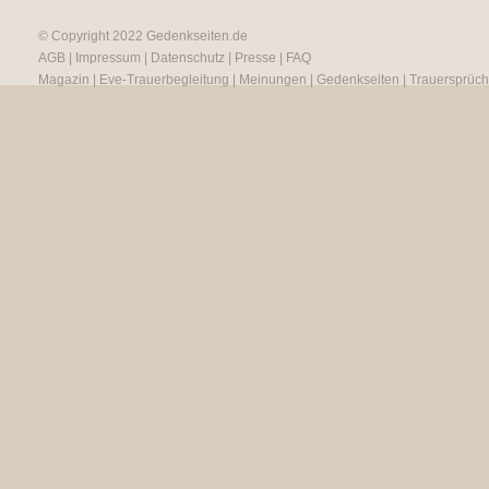
© Copyright 2022
Gedenkseiten.de
AGB
|
Impressum
|
Datenschutz
|
Presse
|
FAQ
Magazin
|
Eve-Trauerbegleitung
|
Meinungen
|
Gedenkseiten
|
Trauersprüc