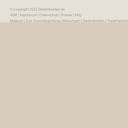
© Copyright 2022
Gedenkseiten.de
AGB
|
Impressum
|
Datenschutz
|
Presse
|
FAQ
Magazin
|
Eve-Trauerbegleitung
|
Meinungen
|
Gedenkseiten
|
Trauersprüc