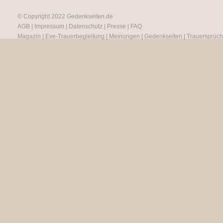
© Copyright 2022
Gedenkseiten.de
AGB
|
Impressum
|
Datenschutz
|
Presse
|
FAQ
Magazin
|
Eve-Trauerbegleitung
|
Meinungen
|
Gedenkseiten
|
Trauersprüc