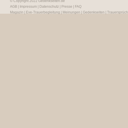
© Copyright 2022
Gedenkseiten.de
AGB
|
Impressum
|
Datenschutz
|
Presse
|
FAQ
Magazin
|
Eve-Trauerbegleitung
|
Meinungen
|
Gedenkseiten
|
Trauersprüc