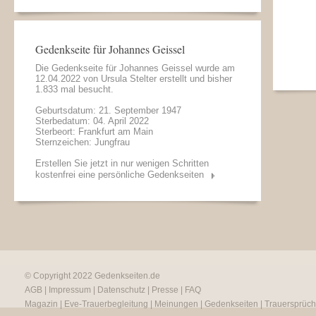
Gedenkseite für Johannes Geissel
Die Gedenkseite für Johannes Geissel wurde am
12.04.2022 von
Ursula Stelter
erstellt und bisher
1.833 mal besucht.
Geburtsdatum: 21. September 1947
Sterbedatum: 04. April 2022
Sterbeort: Frankfurt am Main
Sternzeichen: Jungfrau
Erstellen Sie jetzt in nur wenigen Schritten
kostenfrei eine persönliche Gedenkseiten
© Copyright 2022
Gedenkseiten.de
AGB
|
Impressum
|
Datenschutz
|
Presse
|
FAQ
Magazin
|
Eve-Trauerbegleitung
|
Meinungen
|
Gedenkseiten
|
Trauersprüc