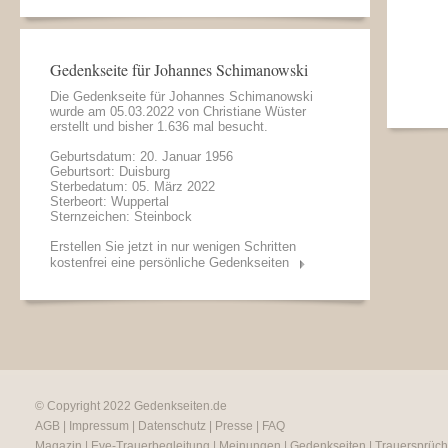
Gedenkseite für Johannes Schimanowski
Die Gedenkseite für Johannes Schimanowski
wurde am 05.03.2022 von
Christiane Wüster
erstellt und bisher 1.636 mal besucht.
Geburtsdatum: 20. Januar 1956
Geburtsort: Duisburg
Sterbedatum: 05. März 2022
Sterbeort: Wuppertal
Sternzeichen: Steinbock
Erstellen Sie jetzt in nur wenigen Schritten
kostenfrei eine persönliche Gedenkseiten
© Copyright 2022
Gedenkseiten.de
AGB
|
Impressum
|
Datenschutz
|
Presse
|
FAQ
Magazin
|
Eve-Trauerbegleitung
|
Meinungen
|
Gedenkseiten
|
Trauersprüc