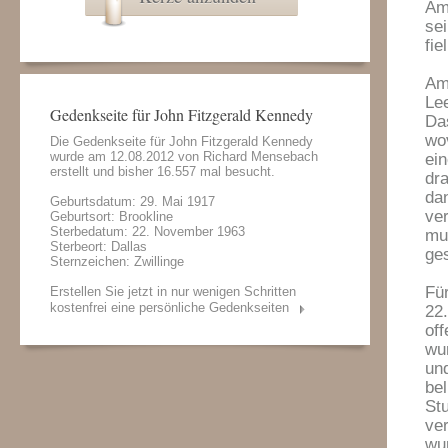
Am
se
fie
Am
Lee
Gedenkseite für John Fitzgerald Kennedy
Da
wo
Die Gedenkseite für John Fitzgerald Kennedy
wurde am 12.08.2012 von
Richard Mensebach
ei
erstellt und bisher 16.557 mal besucht.
dr
da
Geburtsdatum: 29. Mai 1917
ve
Geburtsort: Brookline
Sterbedatum: 22. November 1963
mu
Sterbeort: Dallas
ge
Sternzeichen: Zwillinge
Fü
Erstellen Sie jetzt in nur wenigen Schritten
kostenfrei eine persönliche Gedenkseiten
22
of
wu
un
bel
St
ve
wu