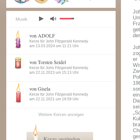
Jo
Un
Musik:
Fr
ge
von ADOLF
der
Kerze für John Fitzgerald Kennedy
am 13.03.2024 um 11:21 Uhr
Jo
zo
er
von Torsten Seidel
Wi
Kerze für John Fitzgerald Kennedy
Zw
am 22.11.2023 um 15:13 Uhr
Po
19
von Gisela
so
ei
Kerze für John Fitzgerald Kennedy
am 22.11.2021 um 19:59 Uhr
Di
se
„S
Weitere Kerzen anzeigen
Ku
br
Ch
ges
Kerze anzünden