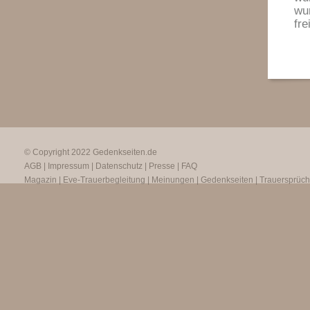
wu
fr
© Copyright 2022
Gedenkseiten.de
AGB
|
Impressum
|
Datenschutz
|
Presse
|
FAQ
Magazin
|
Eve-Trauerbegleitung
|
Meinungen
|
Gedenkseiten
|
Trauersprüc