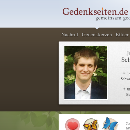
Nachruf
Gedenkkerzen
Bilder
J
Sch
1
Schw
0
B
G
an