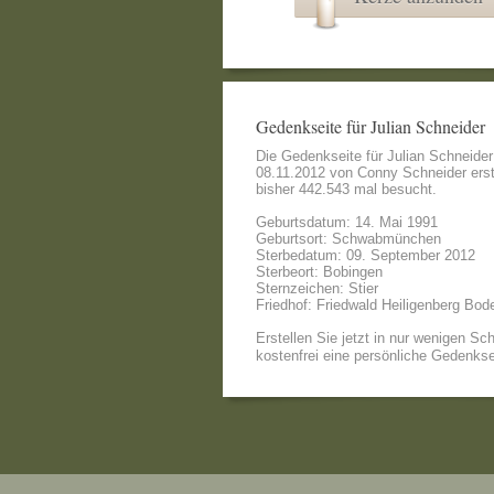
Gedenkseite für Julian Schneider
Die Gedenkseite für Julian Schneide
08.11.2012 von
Conny Schneider
erst
bisher 442.543 mal besucht.
Geburtsdatum: 14. Mai 1991
Geburtsort: Schwabmünchen
Sterbedatum: 09. September 2012
Sterbeort: Bobingen
Sternzeichen: Stier
Friedhof: Friedwald Heiligenberg Bod
Erstellen Sie jetzt in nur wenigen Sch
kostenfrei eine persönliche Gedenkse