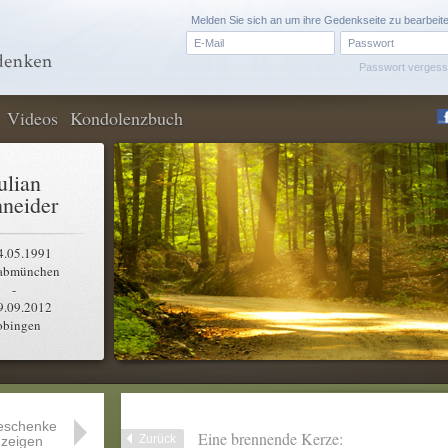
Melden Sie sich an um ihre Gedenkseite zu bearbeit
Passwort verges
Videos
Kondolenzbuch
ulian
neider
4.05.1991
abmünchen
-
9.09.2012
obingen
eschenke
Eine brennende Kerze:
Zurück
zeigen