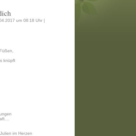
dich
.04.2017 um 08:18 Uhr |
 Füßen,
s knüpft
rungen
ft....
 Julien im Herzen