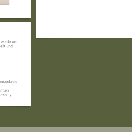
r wurde am
ellt und
enseekreis
ritten
iten