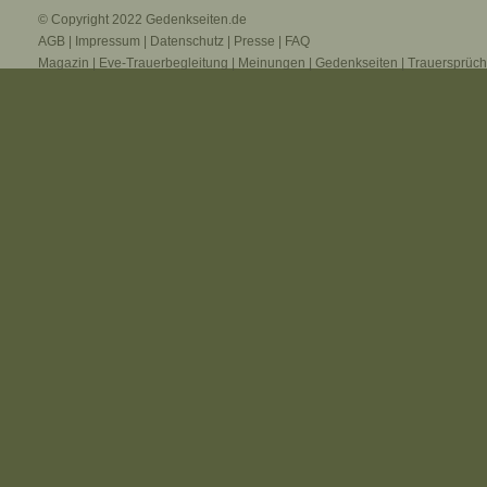
© Copyright 2022
Gedenkseiten.de
AGB
|
Impressum
|
Datenschutz
|
Presse
|
FAQ
Magazin
|
Eve-Trauerbegleitung
|
Meinungen
|
Gedenkseiten
|
Trauersprüc