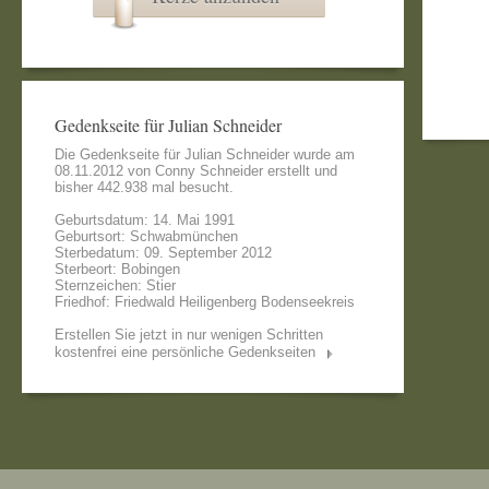
Gedenkseite für Julian Schneider
Die Gedenkseite für Julian Schneider wurde am
08.11.2012 von
Conny Schneider
erstellt und
bisher 442.938 mal besucht.
Geburtsdatum: 14. Mai 1991
Geburtsort: Schwabmünchen
Sterbedatum: 09. September 2012
Sterbeort: Bobingen
Sternzeichen: Stier
Friedhof: Friedwald Heiligenberg Bodenseekreis
Erstellen Sie jetzt in nur wenigen Schritten
kostenfrei eine persönliche Gedenkseiten