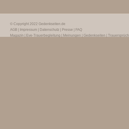
© Copyright 2022
Gedenkseiten.de
AGB
|
Impressum
|
Datenschutz
|
Presse
|
FAQ
Magazin
|
Eve-Trauerbegleitung
|
Meinungen
|
Gedenkseiten
|
Trauersprüc