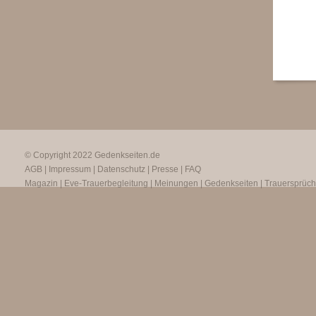
© Copyright 2022
Gedenkseiten.de
AGB
|
Impressum
|
Datenschutz
|
Presse
|
FAQ
Magazin
|
Eve-Trauerbegleitung
|
Meinungen
|
Gedenkseiten
|
Trauersprüc