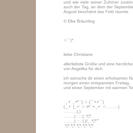
und wie viele seiner Zuhörer zust
auch der Tag, an dem der Septembe
August beschämt das Feld räumte.
© Elke Bräunling
☆´¨)*.
liebe Christiane
allerliebste Grüße und eine herzli
von Angelika für dich
ich wünsche dir einen erholsamen N
morgen einen entspannten Freitag,
und einen September mit warmen T
. ¸.•´ ¸.•*´¨) ☆.(¯`•.•´¯)
(.¸.•´ (¸.•` ☆ ¤º.`•.¸.•´ ☆..........(
...........(,)
.........|::::::|..*;҉^
.........|::::::|.)/¸..*;҉^“˜
.*;҉^.*;҉^.*;҉^.*;҉^.*;҉^.