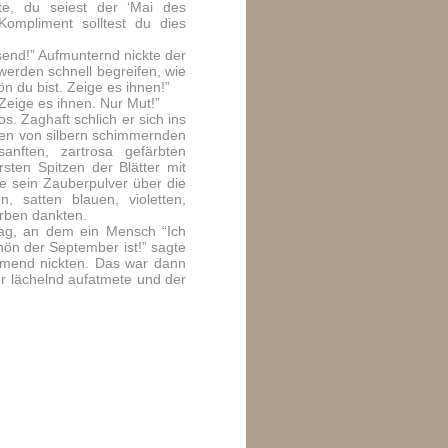
te, du seiest der ‘Mai des
 Kompliment solltest du dies
send!” Aufmunternd nickte der
erden schnell begreifen, wie
n du bist. Zeige es ihnen!”
“Zeige es ihnen. Nur Mut!”
s. Zaghaft schlich er sich ins
nen von silbern schimmernden
sanften, zartrosa gefärbten
rsten Spitzen der Blätter mit
te sein Zauberpulver über die
n, satten blauen, violetten,
arben dankten.
ag, an dem ein Mensch “Ich
ön der September ist!” sagte
immend nickten. Das war dann
r lächelnd aufatmete und der