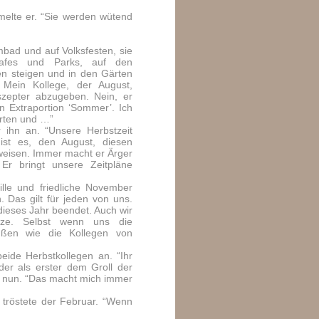
melte er. “Sie werden wütend
bad und auf Volksfesten, sie
cafes und Parks, auf den
en steigen und in den Gärten
Mein Kollege, der August,
szepter abzugeben. Nein, er
n Extraportion ‘Sommer’. Ich
arten und …”
r ihn an. “Unsere Herbstzeit
ist es, den August, diesen
weisen. Immer macht er Ärger
 Er bringt unsere Zeitpläne
ille und friedliche November
. Das gilt für jeden von uns.
dieses Jahr beendet. Auch wir
ize. Selbst wenn uns die
üßen wie die Kollegen von
eide Herbstkollegen an. “Ihr
der als erster dem Groll der
r nun. “Das macht mich immer
 tröstete der Februar. “Wenn