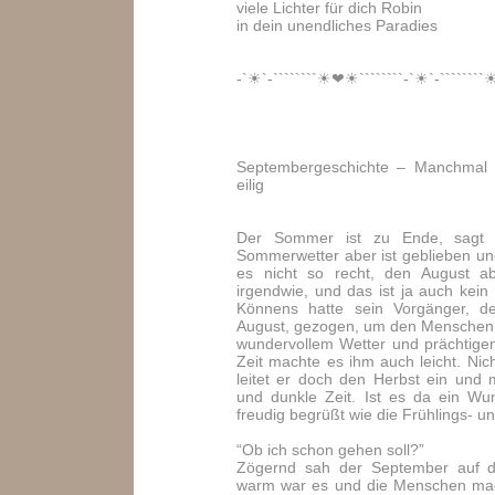
viele Lichter für dich Robin
in dein unendliches Paradies
-`☀`-````````☀❤☀````````-`☀`-````````
Septembergeschichte – Manchmal 
eilig
Der Sommer ist zu Ende, sagt 
Sommerwetter aber ist geblieben u
es nicht so recht, den August ab
irgendwie, und das ist ja auch kein
Könnens hatte sein Vorgänger, d
August, gezogen, um den Menschen,
wundervollem Wetter und prächtigen
Zeit machte es ihm auch leicht. Nich
leitet er doch den Herbst ein und
und dunkle Zeit. Ist es da ein Wu
freudig begrüßt wie die Frühlings-
“Ob ich schon gehen soll?”
Zögernd sah der September auf d
warm war es und die Menschen mach