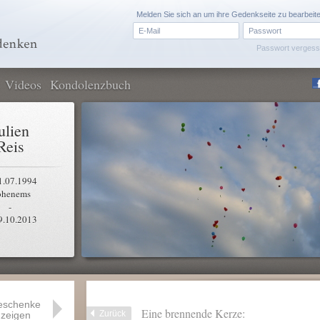
Melden Sie sich an um ihre Gedenkseite zu bearbeit
Passwort verges
Videos
Kondolenzbuch
ulien
Reis
1.07.1994
henems
-
9.10.2013
eschenke
Eine brennende Kerze:
Zurück
zeigen