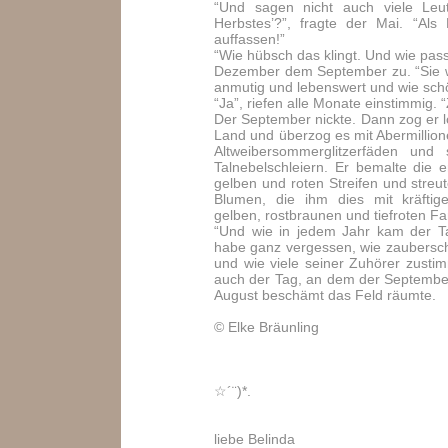
“Und sagen nicht auch viele Leu
Herbstes’?”, fragte der Mai. “Als
auffassen!”
“Wie hübsch das klingt. Und wie pas
Dezember dem September zu. “Sie w
anmutig und lebenswert und wie schö
“Ja”, riefen alle Monate einstimmig. 
Der September nickte. Dann zog er lo
Land und überzog es mit Abermillio
Altweibersommerglitzerfäden und 
Talnebelschleiern. Er bemalte die e
gelben und roten Streifen und streu
Blumen, die ihm dies mit kräftige
gelben, rostbraunen und tiefroten F
“Und wie in jedem Jahr kam der T
habe ganz vergessen, wie zaubersch
und wie viele seiner Zuhörer zust
auch der Tag, an dem der Septembe
August beschämt das Feld räumte.
© Elke Bräunling
☆´¨)*.
liebe Belinda