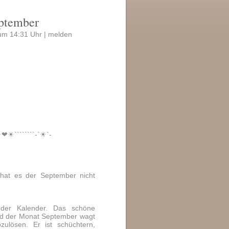
eptember
um 14:31 Uhr |
melden
☀❤☀````````-`☀`-
hat es der September nicht
der Kalender. Das schöne
nd der Monat September wagt
zulösen. Er ist schüchtern,