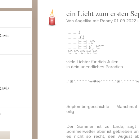
ein Licht zum ersten S
Von Angelika mit Ronny 01.09.2022 
..........(
Davis
...........(,)
.........|::::::|..*;҉^
.........|::::::|.)/¸..*;҉^“˜
.*;҉^.*;҉^.*;҉^.*;҉^.*;҉^.
viele Lichter für dich Julien
in dein unendliches Paradies
-`☀`-````````☀❤☀````````-`☀`-````````
Davis
Septembergeschichte – Manchmal 
eilig
n
Der Sommer ist zu Ende, sagt 
Sommerwetter aber ist geblieben u
es nicht so recht, den August ab