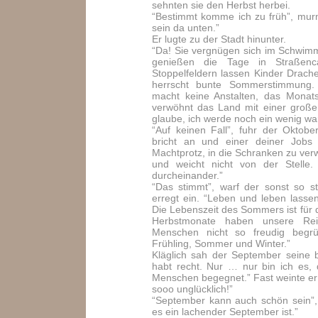
sehnten sie den Herbst herbei.
“Bestimmt komme ich zu früh”, mur
sein da unten.”
Er lugte zu der Stadt hinunter.
“Da! Sie vergnügen sich im Schwimm
genießen die Tage in Straßen
Stoppelfeldern lassen Kinder Drach
herrscht bunte Sommerstimmung. 
macht keine Anstalten, das Monat
verwöhnt das Land mit einer große
glaube, ich werde noch ein wenig w
“Auf keinen Fall”, fuhr der Oktobe
bricht an und einer deiner Jobs 
Machtprotz, in die Schranken zu ver
und weicht nicht von der Stelle.
durcheinander.”
“Das stimmt”, warf der sonst so st
erregt ein. “Leben und leben lassen
Die Lebenszeit des Sommers ist für 
Herbstmonate haben unsere Re
Menschen nicht so freudig begr
Frühling, Sommer und Winter.”
Kläglich sah der September seine b
habt recht. Nur … nur bin ich es, 
Menschen begegnet.” Fast weinte e
sooo unglücklich!”
“September kann auch schön sein”,
es ein lachender September ist.”