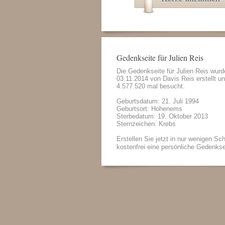
Gedenkseite für Julien Reis
Die Gedenkseite für Julien Reis wur
03.11.2014 von
Davis Reis
erstellt u
4.577.520 mal besucht.
Geburtsdatum: 21. Juli 1994
Geburtsort: Hohenems
Sterbedatum: 19. Oktober 2013
Sternzeichen: Krebs
Erstellen Sie jetzt in nur wenigen Sch
kostenfrei eine persönliche Gedenkse