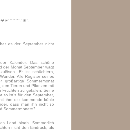
☀❤☀````````-`☀`-
hat es der September nicht
der Kalender. Das schöne
nd der Monat September wagt
zulösen. Er ist schüchtern,
 Wunder. Alle Register seines
er großartige Sommermonat
 den Tieren und Pflanzen mit
 Früchten zu gefallen. Seine
t so ist’s für den September,
 mit ihm die kommende kühle
nder, dass man ihn nicht so
 und Sommermonate?
as Land hinab. Sommerlich
ten nicht den Eindruck, als