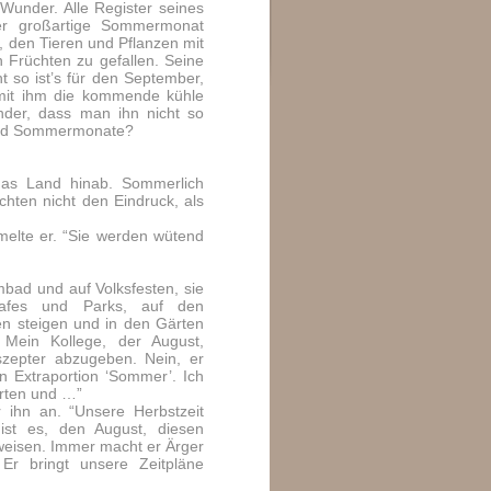
 Wunder. Alle Register seines
er großartige Sommermonat
 den Tieren und Pflanzen mit
 Früchten zu gefallen. Seine
t so ist’s für den September,
 mit ihm die kommende kühle
nder, dass man ihn nicht so
 und Sommermonate?
as Land hinab. Sommerlich
ten nicht den Eindruck, als
melte er. “Sie werden wütend
bad und auf Volksfesten, sie
cafes und Parks, auf den
en steigen und in den Gärten
Mein Kollege, der August,
szepter abzugeben. Nein, er
n Extraportion ‘Sommer’. Ich
arten und …”
r ihn an. “Unsere Herbstzeit
ist es, den August, diesen
weisen. Immer macht er Ärger
 Er bringt unsere Zeitpläne