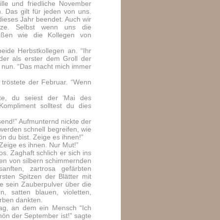
ille und friedliche November
. Das gilt für jeden von uns.
dieses Jahr beendet. Auch wir
ize. Selbst wenn uns die
üßen wie die Kollegen von
eide Herbstkollegen an. “Ihr
der als erster dem Groll der
r nun. “Das macht mich immer
 tröstete der Februar. “Wenn
te, du seiest der ‘Mai des
 Kompliment solltest du dies
send!” Aufmunternd nickte der
erden schnell begreifen, wie
n du bist. Zeige es ihnen!”
“Zeige es ihnen. Nur Mut!”
s. Zaghaft schlich er sich ins
nen von silbern schimmernden
sanften, zartrosa gefärbten
rsten Spitzen der Blätter mit
te sein Zauberpulver über die
n, satten blauen, violetten,
arben dankten.
ag, an dem ein Mensch “Ich
ön der September ist!” sagte