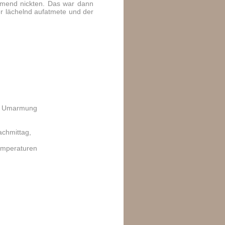
immend nickten. Das war dann
r lächelnd aufatmete und der
che Umarmung
achmittag,
emperaturen