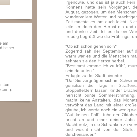
irgendwie, und das ist ja auch kein
Könnens hatte sein Vorgänger, d
August, gezogen, um den Menschen,
wundervollem Wetter und prächtigen
Zeit machte es ihm auch leicht. Nich
leitet er doch den Herbst ein und
und dunkle Zeit. Ist es da ein Wu
freudig begrüßt wie die Frühlings-
de am
“Ob ich schon gehen soll?”
nd bisher
Zögernd sah der September auf d
warm war es und die Menschen mach
sehnten sie den Herbst herbei.
“Bestimmt komme ich zu früh”, mur
sein da unten.”
Er lugte zu der Stadt hinunter.
“Da! Sie vergnügen sich im Schwimm
ritten
genießen die Tage in Straßen
iten
Stoppelfeldern lassen Kinder Drach
herrscht bunte Sommerstimmung. 
macht keine Anstalten, das Monat
verwöhnt das Land mit einer große
glaube, ich werde noch ein wenig w
“Auf keinen Fall”, fuhr der Oktobe
bricht an und einer deiner Jobs 
Machtprotz, in die Schranken zu ver
und weicht nicht von der Stelle.
durcheinander.”