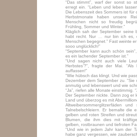
“Das stimmt”, warf der sonst so st
erregt ein. “Leben und leben lassen
Die Lebenszeit des Sommers ist für 
Herbstmonate haben unsere Re
Menschen nicht so freudig begr
Frühling, Sommer und Winter.”
Kläglich sah der September seine b
habt recht. Nur … nur bin ich es, 
Menschen begegnet.” Fast weinte e
sooo unglücklich!”
“September kann auch schön sein”,
es ein lachender September ist.”
“Und sagen nicht auch viele Leu
Herbstes’?”, fragte der Mai. “Als
auffassen!”
“Wie hübsch das klingt. Und wie pas
Dezember dem September zu. “Sie w
anmutig und lebenswert und wie schö
“Ja”, riefen alle Monate einstimmig. 
Der September nickte. Dann zog er lo
Land und überzog es mit Abermillio
Altweibersommerglitzerfäden und 
Talnebelschleiern. Er bemalte die e
gelben und roten Streifen und streu
Blumen, die ihm dies mit kräftige
gelben, rostbraunen und tiefroten F
“Und wie in jedem Jahr kam der T
habe ganz vergessen, wie zaubersch