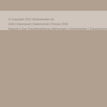
© Copyright 2022
Gedenkseiten.de
AGB
|
Impressum
|
Datenschutz
|
Presse
|
FAQ
Magazin
|
Eve-Trauerbegleitung
|
Meinungen
|
Gedenkseiten
|
Trauersprüc