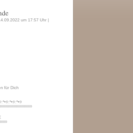
nde
14.09.2022 um 17:57 Uhr |
 für Dich
୭:*•୭:*•୭:*•୭
⁾⁾⁾⁾⁾⁾⁾⁾⁾⁾⁾⁾⁾⁾⁾⁾⁾⁾⁾⁾⁾⁾⁾⁾⁾⁾⁾⁾⁾⁾⁾⁾⁾⁾⁾⁾
E
⁾⁾⁾⁾⁾⁾⁾⁾