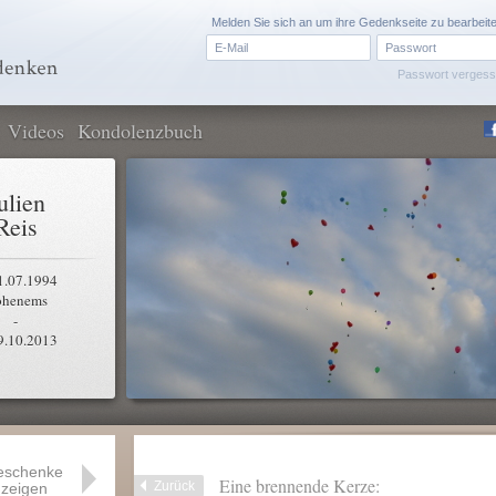
Melden Sie sich an um ihre Gedenkseite zu bearbeit
Passwort verges
Videos
Kondolenzbuch
ulien
Reis
1.07.1994
henems
-
9.10.2013
eschenke
Eine brennende Kerze:
Zurück
zeigen