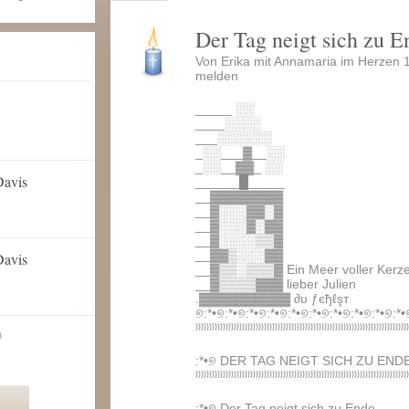
Der Tag neigt sich zu E
Von Erika mit Annamaria im Herzen 
melden
_____ ░░
____░░░░
___░░░░░░
_░░___▓__░░
_░░__▓▓_ ░░
Davis
______█_____
__▓▓▓▓▓▓▓▓
__▓░░░▓▓░▓
__▓░░░▓░▓▓
__▓░░░░▒▒▓
__▓▓▒░░░▓▓
Davis
__▓▒▒░▒▒▒▓ Ein Meer voller Kerzen
__▓▒▒▒▒▓▓▓ lieber Julien
.▓▓▓▓▓▓▓▓▓▓ ∂υ ƒєђℓşт
୭:*•୭:*•୭:*•୭:*•୭:*•୭:*•୭:*•୭:*•୭:*•୭:*•
⁾⁾⁾⁾⁾⁾⁾⁾⁾⁾⁾⁾⁾⁾⁾⁾⁾⁾⁾⁾⁾⁾⁾⁾⁾⁾⁾⁾⁾⁾⁾⁾⁾⁾⁾⁾⁾⁾⁾⁾⁾⁾⁾⁾⁾⁾⁾⁾⁾⁾⁾⁾⁾⁾⁾⁾⁾⁾⁾⁾⁾⁾⁾⁾⁾⁾⁾⁾⁾⁾⁾⁾⁾⁾⁾⁾⁾⁾
n
:*•୭ DER TAG NEIGT SICH ZU END
⁾⁾⁾⁾⁾⁾⁾⁾⁾⁾⁾⁾⁾⁾⁾⁾⁾⁾⁾⁾⁾⁾⁾⁾⁾⁾⁾⁾⁾⁾⁾⁾⁾⁾⁾⁾⁾⁾⁾⁾⁾⁾⁾⁾⁾⁾⁾⁾⁾⁾⁾⁾⁾⁾⁾⁾⁾⁾⁾⁾⁾⁾⁾⁾⁾⁾⁾⁾⁾⁾⁾⁾⁾⁾⁾⁾⁾⁾
:*•୭ Der Tag neigt sich zu Ende,