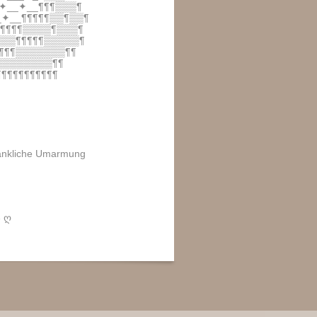
✦__✦__¶¶¶▒▒▒¶
_✦__¶¶¶¶¶▒▒¶▒▒¶
¶¶¶¶¶▒▒▒▒¶▒▒▒¶
▒▒▒¶¶¶¶¶▒▒▒▒▒¶
¶¶¶▒▒▒▒▒▒▒¶¶
▒▒▒▒▒▒▒▒¶¶
¶¶¶¶¶¶¶¶¶¶¶
dankliche Umarmung
๓ ღ