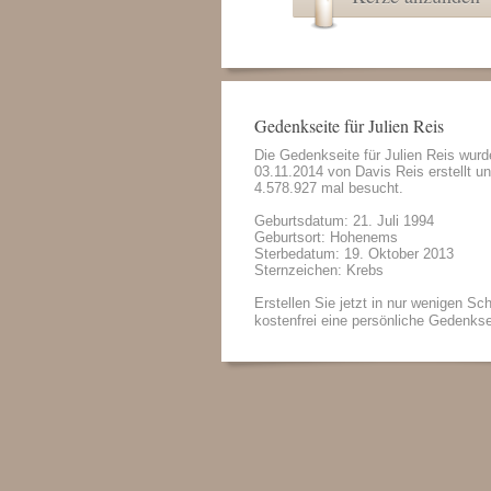
Gedenkseite für Julien Reis
Die Gedenkseite für Julien Reis wur
03.11.2014 von
Davis Reis
erstellt u
4.578.927 mal besucht.
Geburtsdatum: 21. Juli 1994
Geburtsort: Hohenems
Sterbedatum: 19. Oktober 2013
Sternzeichen: Krebs
Erstellen Sie jetzt in nur wenigen Sch
kostenfrei eine persönliche Gedenkse