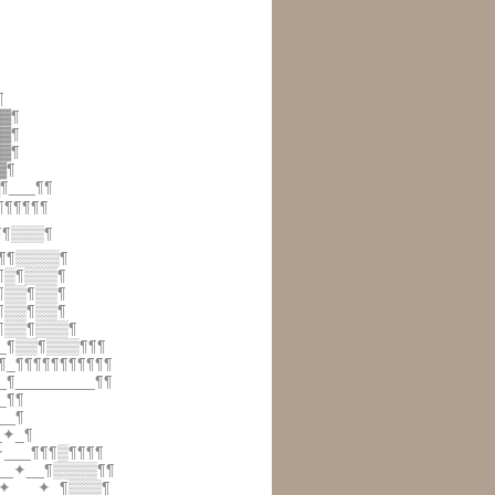
¶
▓▓¶
▓▓¶
▓▓¶
▓¶
¶___¶¶
¶¶¶¶¶¶
¶¶▒▒▒¶
¶¶¶▒▒▒▒¶
_¶▒¶▒▒▒¶
_¶▒▒¶▒▒¶
_¶▒▒¶▒▒¶
_¶▒▒¶▒▒▒¶
¶_¶▒▒¶▒▒▒¶¶¶
¶_¶¶¶¶¶¶¶¶¶¶¶
_¶_________¶¶
_¶¶
__¶
_✦_¶
___¶¶¶▒¶¶¶¶
__✦__¶▒▒▒▒¶¶
✦___✦_¶▒▒▒¶