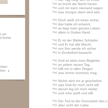
:*•୭ es bricht die Nacht herein
:*•୭ und mir kann niemand sagen
:*•୭ was morgen dann wird sein.
:*•୭ Doch weiß ich eines sicher,
:*•୭ das habe ich erkannt,
:*•୭ es liegt mein ganzes Leben
:*•୭ allein in Gottes Hand.
de am
nd bisher
:*•୭ Er ist der Welten Schöpfer
:*•୭ und Er hat alle Macht,
:*•୭ von Ihm werde ich sicher
:*•୭ in Dunkelheit bewacht.
:*•୭ Gott ist stets mein Begleiter
:*•୭ an jedem neuen Tag,
ritten
:*•୭ hilft mir in allen Dingen
iten
:*•୭ was immer kommen mag.
:*•୭ Nichts wird mir je geschehen
:*•୭ was Gott für mich nicht will,
:*•୭ darum leg ich mich nieder
:*•୭ und ruhe sanft und still.
:*•୭ Der Tod ist der Grenzstein des 
:*•୭ aber nicht der Liebe.