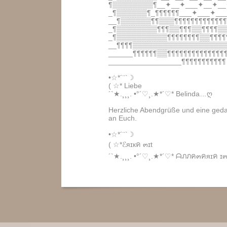
¶▒▒▒▒▒▒▒▒¶__✦__✦___✦__✦__
_¶▒▒▒▒▒▒¶_¶¶¶¶¶¶___✦___✦__
__¶▒▒▒▒▒▒¶¶▒▒▒¶¶¶¶¶¶¶¶¶¶¶¶
_¶▒▒▒▒▒▒▒▒¶¶¶▒▒¶¶¶▒▒¶¶¶¶▒
_¶▒▒▒▒▒▒▒▒▒▒¶¶¶¶¶¶¶¶▒▒¶¶¶¶
__¶¶¶¶▒▒▒▒▒▒▒▒▒▒▒▒▒▒▒▒▒▒
______¶¶¶¶¶¶▒▒¶¶¶¶¶¶¶¶¶¶¶¶¶¶
__________________¶¶¶¶¶¶¶¶¶¶¶
•☆*´¨`☽
( ☆* Liebe
´`★.¸¸¸. •°´♡¸.★*´♡* Belinda…ღ
Herzliche Abendgrüße und eine ge
an Euch.
•☆*´¨`☽
( ☆*ℰяɪкค ๓ɪt
´`★.¸¸¸. •°´♡¸.★*´♡* ᗩภภค๓คяɪค ɪ