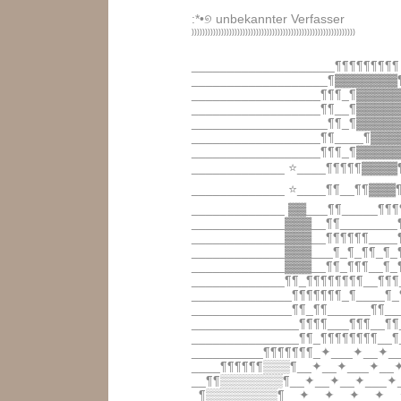
:*•୭ unbekannter Verfasser
⁾⁾⁾⁾⁾⁾⁾⁾⁾⁾⁾⁾⁾⁾⁾⁾⁾⁾⁾⁾⁾⁾⁾⁾⁾⁾⁾⁾⁾⁾⁾⁾⁾⁾⁾⁾⁾⁾⁾⁾⁾⁾⁾⁾⁾⁾⁾⁾⁾⁾⁾⁾⁾⁾⁾⁾⁾⁾⁾⁾⁾
____________________¶¶¶¶¶¶¶¶¶
___________________¶▓▓▓▓▓▓▓
__________________¶¶¶_¶▓▓▓▓
__________________¶¶__¶▓▓▓▓
___________________¶¶_¶▓▓▓▓
__________________¶¶____¶▓▓▓
__________________¶¶¶_¶▓▓▓▓▓
_____________ ⭐️____¶¶¶¶¶▓▓▓▓
_____________ ⭐️____¶¶__¶¶▓▓▓
_____________ ▓▓___¶¶_____¶¶
_____________▓▓▓__¶¶_______
_____________▓▓▓__¶¶¶¶¶¶___
_____________▓▓▓___¶_¶_¶¶_¶
_____________▓▓▓__¶¶_¶¶¶__¶
_____________¶¶_¶¶¶¶¶¶¶¶__¶¶
______________¶¶¶¶¶¶¶_¶____¶_
______________¶¶_¶¶______¶¶__
_______________¶¶¶¶___¶¶¶__¶¶
_______________¶¶_¶¶¶¶¶¶¶¶__¶
__________¶¶¶¶¶¶¶_✦___✦__✦_
____¶¶¶¶¶¶▒▒▒¶__✦__✦___✦__✦
__¶¶▒▒▒▒▒▒▒¶__✦__✦__✦___✦
_¶▒▒▒▒▒▒▒▒¶__✦__✦__✦__✦__