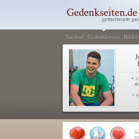
Nachruf
Gedenkkerzen
Bilder
J
2
Ho
1
G
an