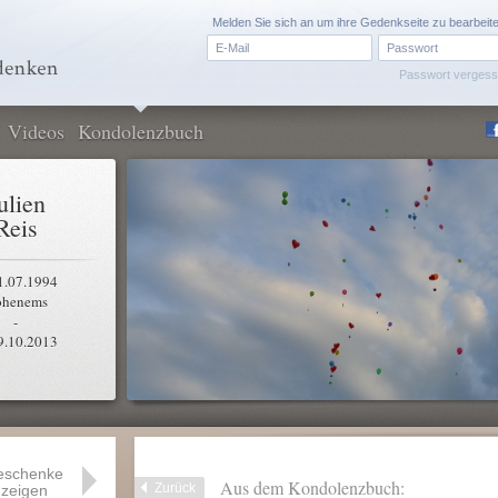
Melden Sie sich an um ihre Gedenkseite zu bearbeit
Passwort verges
Videos
Kondolenzbuch
ulien
Reis
1.07.1994
henems
-
9.10.2013
eschenke
Aus dem Kondolenzbuch:
Zurück
zeigen