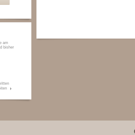
de am
nd bisher
ritten
iten