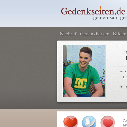
Nachruf
Gedenkkerzen
Bilder
J
2
Ho
1
G
an