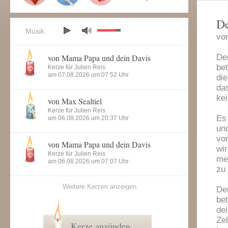
De
Musik:
vo
von Mama Papa und dein Davis
De
be
Kerze für Julien Reis
am 07.08.2026 um 07:52 Uhr
di
da
ke
von Max Sealtiel
Kerze für Julien Reis
Es
am 06.08.2026 um 20:37 Uhr
und
vo
von Mama Papa und dein Davis
wi
Kerze für Julien Reis
me
am 06.08.2026 um 07:07 Uhr
zu 
Weitere Kerzen anzeigen
De
be
de
Zel
Kerze anzünden