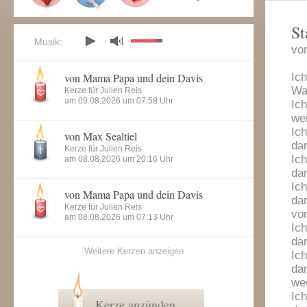
St
Musik:
vo
von Mama Papa und dein Davis
Ich
Wa
Kerze für Julien Reis
am 09.08.2026 um 07:58 Uhr
Ich
we
Ich
von Max Sealtiel
dam
Kerze für Julien Reis
Ich
am 08.08.2026 um 20:16 Uhr
dam
Ich
von Mama Papa und dein Davis
dam
Kerze für Julien Reis
vo
am 08.08.2026 um 07:13 Uhr
Ich
dam
Weitere Kerzen anzeigen
Ich
dam
we
Ich
Kerze anzünden