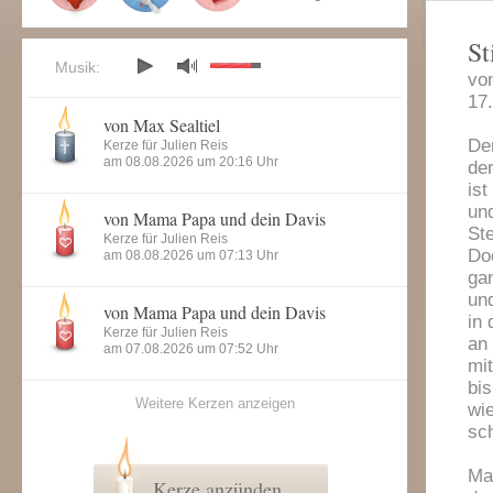
St
Musik:
vo
17
von Max Sealtiel
De
Kerze für Julien Reis
am 08.08.2026 um 20:16 Uhr
der
ist
un
von Mama Papa und dein Davis
Ste
Kerze für Julien Reis
Do
am 08.08.2026 um 07:13 Uhr
gan
und
von Mama Papa und dein Davis
in 
Kerze für Julien Reis
an 
am 07.08.2026 um 07:52 Uhr
mi
bi
Weitere Kerzen anzeigen
wie
sch
Man
Kerze anzünden