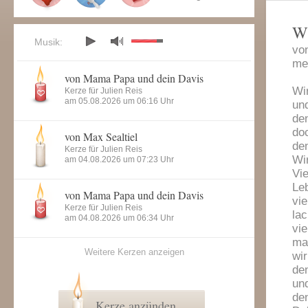
Wi
Musik:
vo
me
von Mama Papa und dein Davis
Wir
Kerze für Julien Reis
am 05.08.2026 um 06:16 Uhr
und
den
doc
von Max Sealtiel
den
Kerze für Julien Reis
Wir
am 04.08.2026 um 07:23 Uhr
Vie
Le
von Mama Papa und dein Davis
vi
Kerze für Julien Reis
lac
am 04.08.2026 um 06:34 Uhr
vie
ma
Weitere Kerzen anzeigen
wir
den
und
den
Kerze anzünden