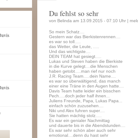
Du fehlst so sehr
von Belinda am 13.09.2015 - 07:10 Uhr |
mel
So mein Schatz....
Davis
Gestern war das Bierkistenrennen....
es war so toll.....
das Wetter, die Leute, .....
Und das wichtigste....
DEIN TEAM hat gesiegt.....
Lukas und Steven haben die Bierkiste
in die Kurve gelegt....die Menschen
haben getobt.....man rief nur noch
J.R. Racing Team.....dein Name....
es war so überwältigend, das manch
einer eine Träne in den Augen hatte....
Davis
Davis Team hatte leider ein bisschen
Pech.....doch jeder half ihnen...
Juliens Freunde, Papa, Lukas Papa...
einfach schön zuzusehen....
Niki und Alex fuhren super....
n
Sie hatten mächtig stolz.....
Es war ein genialer Nachmittag
und dauerte bis in die Abendstunden....
Es war sehr schön aber auch sehr
emotional....denn du hast sehr