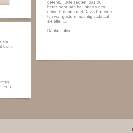
gefehlt.....alle sagten, das du
heute sehr nah bei ihnen warst.....
deine Freunde und Davis Freunde.....
Ich war gestern mächtig stolz auf
sie alle......
Danke Julien.....
de am
nd bisher
ritten
iten