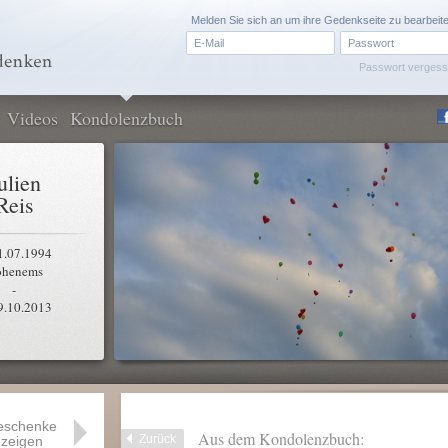
Melden Sie sich an um ihre Gedenkseite zu bearbeit
Passwort verges
Videos
Kondolenzbuch
ulien
Reis
1.07.1994
henems
-
9.10.2013
eschenke
Aus dem Kondolenzbuch:
Zurück
zeigen