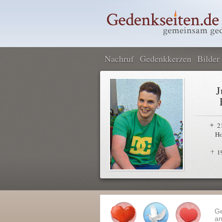
Nachruf
Gedenkkerzen
Bilder
J
2
Ho
1
G
an